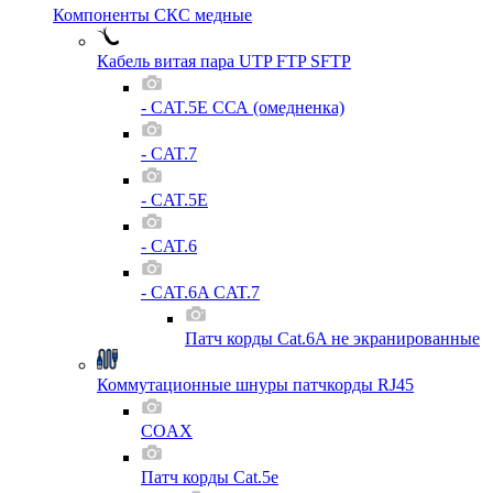
Компоненты СКС медные
Кабель витая пара UTP FTP SFTP
- CAT.5E ССА (омедненка)
- CAT.7
- CAT.5E
- CAT.6
- CAT.6A CAT.7
Патч корды Cat.6A не экранированные
Коммутационные шнуры патчкорды RJ45
COAX
Патч корды Cat.5e