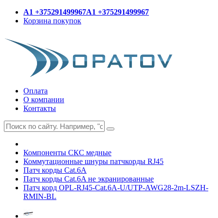
A1 +375291499967
A1 +375291499967
Корзина покупок
Оплата
О компании
Контакты
Компоненты СКС медные
Коммутационные шнуры патчкорды RJ45
Патч корды Cat.6A
Патч корды Cat.6A не экранированные
Патч корд OPL-RJ45-Cat.6A-U/UTP-AWG28-2m-LSZH-
RMIN-BL