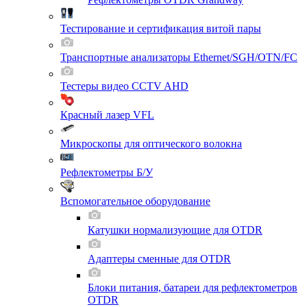
Тестирование и сертификация витой пары
Транспортные анализаторы Ethernet/SGH/OTN/FC
Тестеры видео CCTV AHD
Красный лазер VFL
Микроскопы для оптического волокна
Рефлектометры Б/У
Вспомогательное оборудование
Катушки нормализующие для OTDR
Адаптеры сменные для OTDR
Блоки питания, батареи для рефлектометров
OTDR