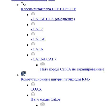
Кабель витая пара UTP FTP SFTP
- CAT.5E ССА (омедненка)
- CAT.7
- CAT.5E
- CAT.6
- CAT.6A CAT.7
Патч корды Cat.6A не экранированные
Коммутационные шнуры патчкорды RJ45
COAX
Патч корды Cat.5e