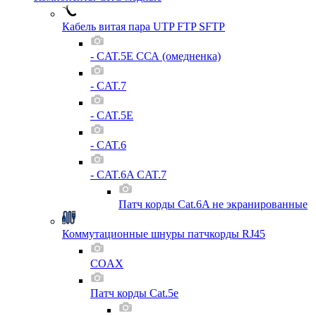
Кабель витая пара UTP FTP SFTP
- CAT.5E ССА (омедненка)
- CAT.7
- CAT.5E
- CAT.6
- CAT.6A CAT.7
Патч корды Cat.6A не экранированные
Коммутационные шнуры патчкорды RJ45
COAX
Патч корды Cat.5e