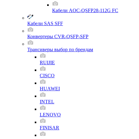
Кабели AOC-QSFP28-112G FC
Кабели SAS SFF
Конвертеры CVR-QSFP-SFP
Трансиверы выбор по брендам
RUIJIE
CISCO
HUAWEI
INTEL
LENOVO
FINISAR