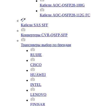
Кабели AOC-QSFP28-100G
Кабели AOC-QSFP28-112G FC
Кабели SAS SFF
Конвертеры CVR-QSFP-SFP
Трансиверы выбор по брендам
RUIJIE
CISCO
HUAWEI
INTEL
LENOVO
FINISAR