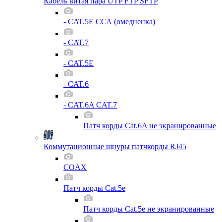
Кабель витая пара UTP FTP SFTP
- CAT.5E ССА (омедненка)
- CAT.7
- CAT.5E
- CAT.6
- CAT.6A CAT.7
Патч корды Cat.6A не экранированные
Коммутационные шнуры патчкорды RJ45
COAX
Патч корды Cat.5e
Патч корды Cat.5e не экранированные