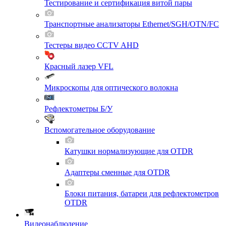
Тестирование и сертификация витой пары
Транспортные анализаторы Ethernet/SGH/OTN/FC
Тестеры видео CCTV AHD
Красный лазер VFL
Микроскопы для оптического волокна
Рефлектометры Б/У
Вспомогательное оборудование
Катушки нормализующие для OTDR
Адаптеры сменные для OTDR
Блоки питания, батареи для рефлектометров
OTDR
Видеонаблюдение