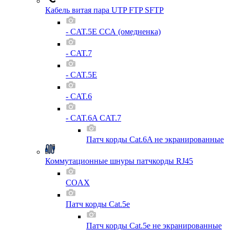
Кабель витая пара UTP FTP SFTP
- CAT.5E ССА (омедненка)
- CAT.7
- CAT.5E
- CAT.6
- CAT.6A CAT.7
Патч корды Cat.6A не экранированные
Коммутационные шнуры патчкорды RJ45
COAX
Патч корды Cat.5e
Патч корды Cat.5e не экранированные