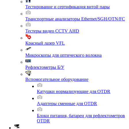
Тестирование и сертификация витой пары
Транспортные анализаторы Ethernet/SGH/OTN/FC
Тестеры видео CCTV AHD
Красный лазер VFL
Микроскопы для оптического волокна
Рефлектометры Б/У
Вспомогательное оборудование
Катушки нормализующие для OTDR
Адаптеры сменные для OTDR
Блоки питания, батареи для рефлектометров
OTDR