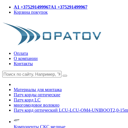
A1 +375291499967
A1 +375291499967
Корзина покупок
Оплата
О компании
Контакты
Материалы для монтажа
Патч корды оптические
Патч корд LC
многомодовое волокно
Патч корд оптический LCU-LCU-OM4-UNIBOOT2,0-15m
Компоненты СКС медные