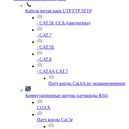
Кабель витая пара UTP FTP SFTP
- CAT.5E ССА (омедненка)
- CAT.7
- CAT.5E
- CAT.6
- CAT.6A CAT.7
Патч корды Cat.6A не экранированные
Коммутационные шнуры патчкорды RJ45
COAX
Патч корды Cat.5e