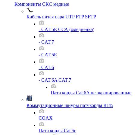
Компоненты СКС медные
Кабель витая пара UTP FTP SFTP
- CAT.5E ССА (омедненка)
- CAT.7
- CAT.5E
- CAT.6
- CAT.6A CAT.7
Патч корды Cat.6A не экранированные
Коммутационные шнуры патчкорды RJ45
COAX
Патч корды Cat.5e