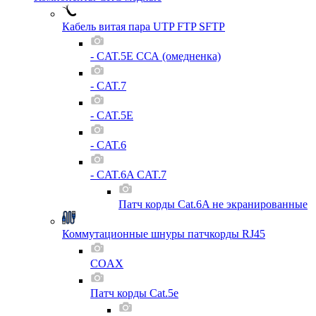
Кабель витая пара UTP FTP SFTP
- CAT.5E ССА (омедненка)
- CAT.7
- CAT.5E
- CAT.6
- CAT.6A CAT.7
Патч корды Cat.6A не экранированные
Коммутационные шнуры патчкорды RJ45
COAX
Патч корды Cat.5e