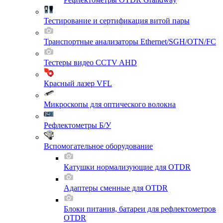
Тестирование и сертификация витой пары
Транспортные анализаторы Ethernet/SGH/OTN/FC
Тестеры видео CCTV AHD
Красный лазер VFL
Микроскопы для оптического волокна
Рефлектометры Б/У
Вспомогательное оборудование
Катушки нормализующие для OTDR
Адаптеры сменные для OTDR
Блоки питания, батареи для рефлектометров
OTDR