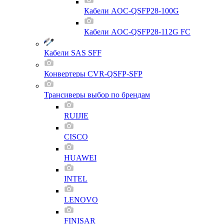
Кабели AOC-QSFP28-100G
Кабели AOC-QSFP28-112G FC
Кабели SAS SFF
Конвертеры CVR-QSFP-SFP
Трансиверы выбор по брендам
RUIJIE
CISCO
HUAWEI
INTEL
LENOVO
FINISAR