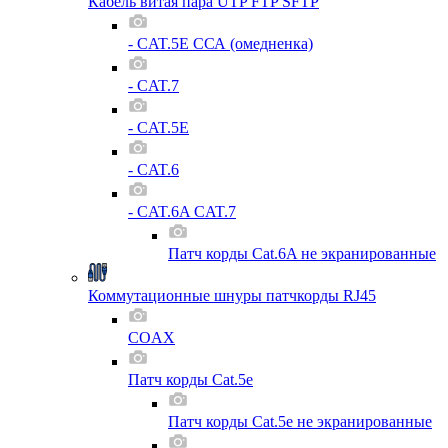
Кабель витая пара UTP FTP SFTP
- CAT.5E ССА (омедненка)
- CAT.7
- CAT.5E
- CAT.6
- CAT.6A CAT.7
Патч корды Cat.6A не экранированные
Коммутационные шнуры патчкорды RJ45
COAX
Патч корды Cat.5e
Патч корды Cat.5e не экранированные