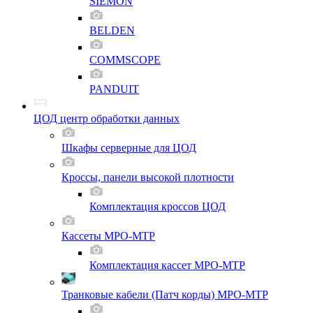
SIEMON
BELDEN
COMMSCOPE
PANDUIT
ЦОД центр обработки данных
Шкафы серверные для ЦОД
Кроссы, панели высокой плотности
Комплектация кроссов ЦОД
Кассеты MPO-MTP
Комплектация кассет MPO-MTP
Транковые кабели (Патч корды) MPO-MTP