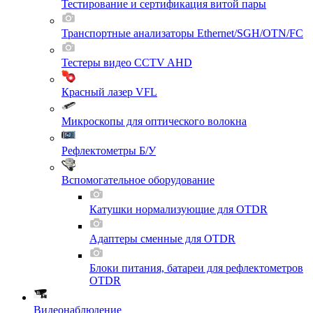
Тестирование и сертификация витой пары
Транспортные анализаторы Ethernet/SGH/OTN/FC
Тестеры видео CCTV AHD
Красный лазер VFL
Микроскопы для оптического волокна
Рефлектометры Б/У
Вспомогательное оборудование
Катушки нормализующие для OTDR
Адаптеры сменные для OTDR
Блоки питания, батареи для рефлектометров
OTDR
Видеонаблюдение