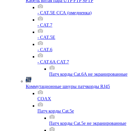
Кабель витая пара UTP FTP SFTP
- CAT.5E ССА (омедненка)
- CAT.7
- CAT.5E
- CAT.6
- CAT.6A CAT.7
Патч корды Cat.6A не экранированные
Коммутационные шнуры патчкорды RJ45
COAX
Патч корды Cat.5e
Патч корды Cat.5e не экранированные