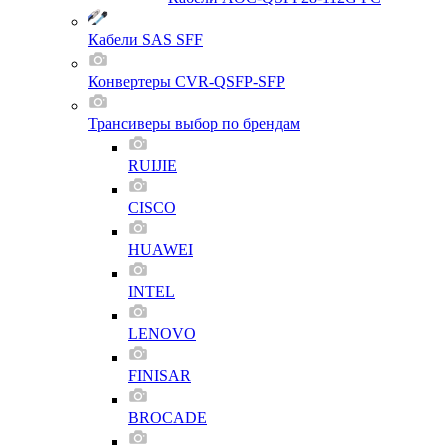
Кабели SAS SFF
Конвертеры CVR-QSFP-SFP
Трансиверы выбор по брендам
RUIJIE
CISCO
HUAWEI
INTEL
LENOVO
FINISAR
BROCADE