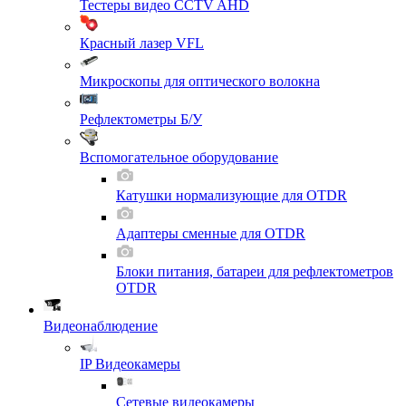
Тестеры видео CCTV AHD
Красный лазер VFL
Микроскопы для оптического волокна
Рефлектометры Б/У
Вспомогательное оборудование
Катушки нормализующие для OTDR
Адаптеры сменные для OTDR
Блоки питания, батареи для рефлектометров
OTDR
Видеонаблюдение
IP Видеокамеры
Сетевые видеокамеры