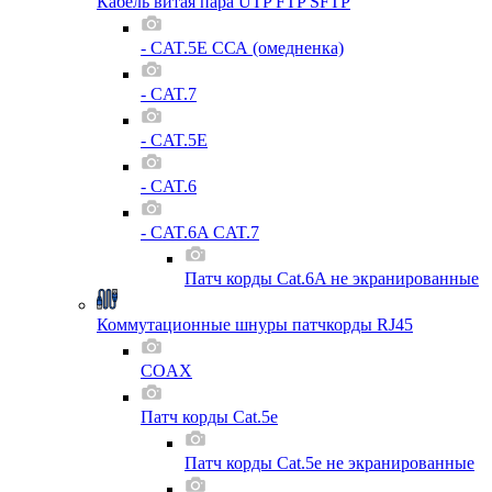
Кабель витая пара UTP FTP SFTP
- CAT.5E ССА (омедненка)
- CAT.7
- CAT.5E
- CAT.6
- CAT.6A CAT.7
Патч корды Cat.6A не экранированные
Коммутационные шнуры патчкорды RJ45
COAX
Патч корды Cat.5e
Патч корды Cat.5e не экранированные