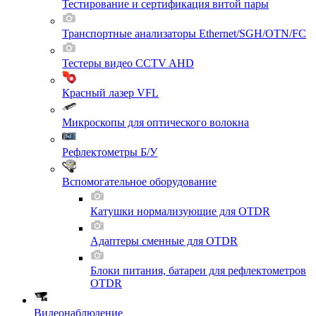
Тестирование и сертификация витой пары
Транспортные анализаторы Ethernet/SGH/OTN/FC
Тестеры видео CCTV AHD
Красный лазер VFL
Микроскопы для оптического волокна
Рефлектометры Б/У
Вспомогательное оборудование
Катушки нормализующие для OTDR
Адаптеры сменные для OTDR
Блоки питания, батареи для рефлектометров
OTDR
Видеонаблюдение