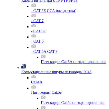
Кабель витая пара UTP FTP SFTP
- CAT.5E ССА (омедненка)
- CAT.7
- CAT.5E
- CAT.6
- CAT.6A CAT.7
Патч корды Cat.6A не экранированные
Коммутационные шнуры патчкорды RJ45
COAX
Патч корды Cat.5e
Патч корды Cat.5e не экранированные