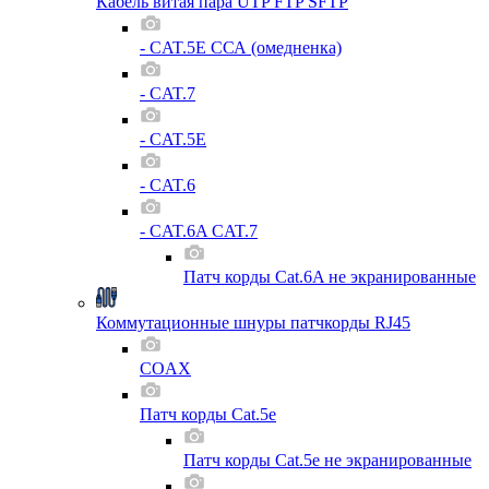
Кабель витая пара UTP FTP SFTP
- CAT.5E ССА (омедненка)
- CAT.7
- CAT.5E
- CAT.6
- CAT.6A CAT.7
Патч корды Cat.6A не экранированные
Коммутационные шнуры патчкорды RJ45
COAX
Патч корды Cat.5e
Патч корды Cat.5e не экранированные