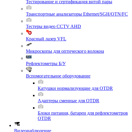
Тестирование и сертификация витой пары
Транспортные анализаторы Ethernet/SGH/OTN/FC
Тестеры видео CCTV AHD
Красный лазер VFL
Микроскопы для оптического волокна
Рефлектометры Б/У
Вспомогательное оборудование
Катушки нормализующие для OTDR
Адаптеры сменные для OTDR
Блоки питания, батареи для рефлектометров
OTDR
Видеонаблюдение