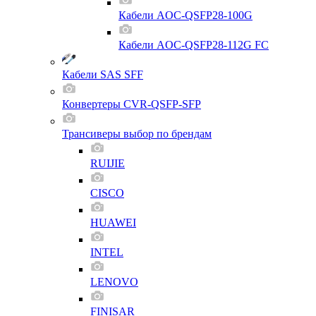
Кабели AOC-QSFP28-100G
Кабели AOC-QSFP28-112G FC
Кабели SAS SFF
Конвертеры CVR-QSFP-SFP
Трансиверы выбор по брендам
RUIJIE
CISCO
HUAWEI
INTEL
LENOVO
FINISAR