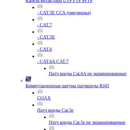
Кабель витая пара UTP FTP SFTP
- CAT.5E ССА (омедненка)
- CAT.7
- CAT.5E
- CAT.6
- CAT.6A CAT.7
Патч корды Cat.6A не экранированные
Коммутационные шнуры патчкорды RJ45
COAX
Патч корды Cat.5e
Патч корды Cat.5e не экранированные