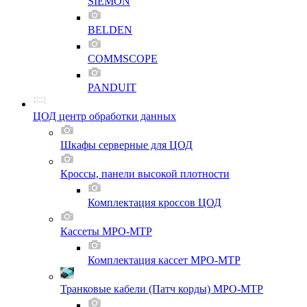
SIEMON
BELDEN
COMMSCOPE
PANDUIT
ЦОД центр обработки данных
Шкафы серверные для ЦОД
Кроссы, панели высокой плотности
Комплектация кроссов ЦОД
Кассеты MPO-MTP
Комплектация кассет MPO-MTP
Транковые кабели (Патч корды) MPO-MTP