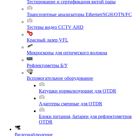
Тестирование и сертификация витой пары
Транспортные анализаторы Ethernet/SGH/OTN/FC
Тестеры видео CCTV AHD
Красный лазер VFL
Микроскопы для оптического волокна
Рефлектометры Б/У
Вспомогательное оборудование
Катушки нормализующие для OTDR
Адаптеры сменные для OTDR
Блоки питания, батареи для рефлектометров
OTDR
Видеонаблюдение