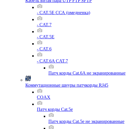
Кабель витая пара UTP FTP SFTP
- CAT.5E ССА (омедненка)
- CAT.7
- CAT.5E
- CAT.6
- CAT.6A CAT.7
Патч корды Cat.6A не экранированные
Коммутационные шнуры патчкорды RJ45
COAX
Патч корды Cat.5e
Патч корды Cat.5e не экранированные