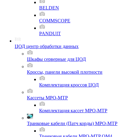
BELDEN
COMMSCOPE
PANDUIT
ЦОД центр обработки данных
Шкафы серверные для ЦОД
Кроссы, панели высокой плотности
Комплектация кроссов ЦОД
Кассеты MPO-MTP
Комплектация кассет MPO-MTP
Транковые кабели (Патч корды) MPO-MTP
Транковые кабели MPO-MTP OM4