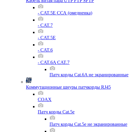
Кабель витая пара UTP FTP SFTP
- CAT.5E ССА (омедненка)
- CAT.7
- CAT.5E
- CAT.6
- CAT.6A CAT.7
Патч корды Cat.6A не экранированные
Коммутационные шнуры патчкорды RJ45
COAX
Патч корды Cat.5e
Патч корды Cat.5e не экранированные