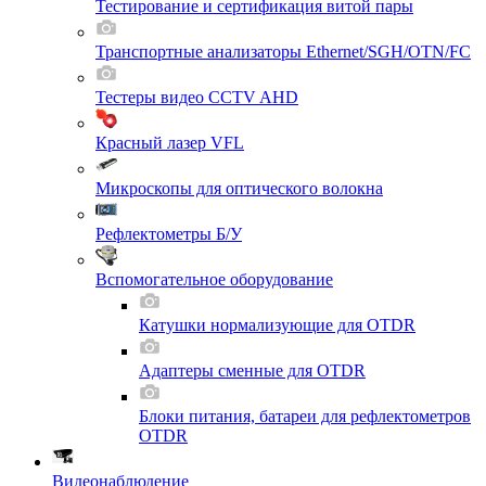
Тестирование и сертификация витой пары
Транспортные анализаторы Ethernet/SGH/OTN/FC
Тестеры видео CCTV AHD
Красный лазер VFL
Микроскопы для оптического волокна
Рефлектометры Б/У
Вспомогательное оборудование
Катушки нормализующие для OTDR
Адаптеры сменные для OTDR
Блоки питания, батареи для рефлектометров
OTDR
Видеонаблюдение