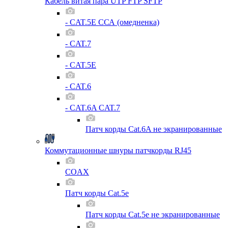
Кабель витая пара UTP FTP SFTP
- CAT.5E ССА (омедненка)
- CAT.7
- CAT.5E
- CAT.6
- CAT.6A CAT.7
Патч корды Cat.6A не экранированные
Коммутационные шнуры патчкорды RJ45
COAX
Патч корды Cat.5e
Патч корды Cat.5e не экранированные