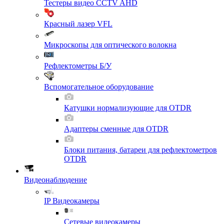
Тестеры видео CCTV AHD
Красный лазер VFL
Микроскопы для оптического волокна
Рефлектометры Б/У
Вспомогательное оборудование
Катушки нормализующие для OTDR
Адаптеры сменные для OTDR
Блоки питания, батареи для рефлектометров
OTDR
Видеонаблюдение
IP Видеокамеры
Сетевые видеокамеры