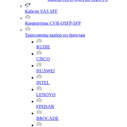
Кабели SAS SFF
Конвертеры CVR-QSFP-SFP
Трансиверы выбор по брендам
RUIJIE
CISCO
HUAWEI
INTEL
LENOVO
FINISAR
BROCADE