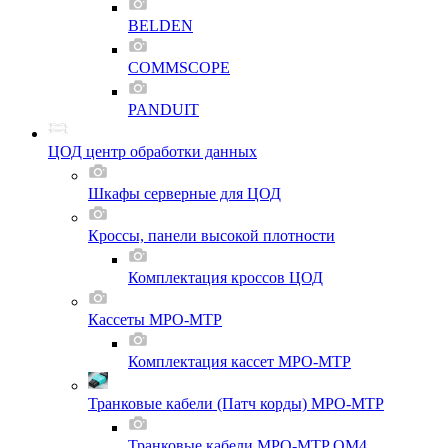
BELDEN
COMMSCOPE
PANDUIT
ЦОД центр обработки данных
Шкафы серверные для ЦОД
Кроссы, панели высокой плотности
Комплектация кроссов ЦОД
Кассеты MPO-MTP
Комплектация кассет MPO-MTP
Транковые кабели (Патч корды) MPO-MTP
Транковые кабели MPO-MTP OM4