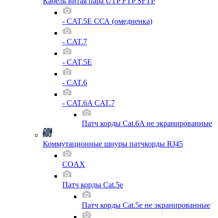
Кабель витая пара UTP FTP SFTP
- CAT.5E ССА (омедненка)
- CAT.7
- CAT.5E
- CAT.6
- CAT.6A CAT.7
Патч корды Cat.6A не экранированные
Коммутационные шнуры патчкорды RJ45
COAX
Патч корды Cat.5e
Патч корды Cat.5e не экранированные