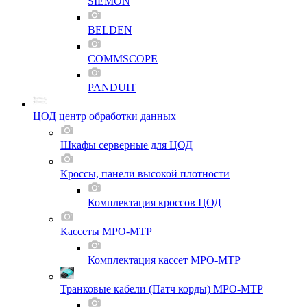
SIEMON
BELDEN
COMMSCOPE
PANDUIT
ЦОД центр обработки данных
Шкафы серверные для ЦОД
Кроссы, панели высокой плотности
Комплектация кроссов ЦОД
Кассеты MPO-MTP
Комплектация кассет MPO-MTP
Транковые кабели (Патч корды) MPO-MTP