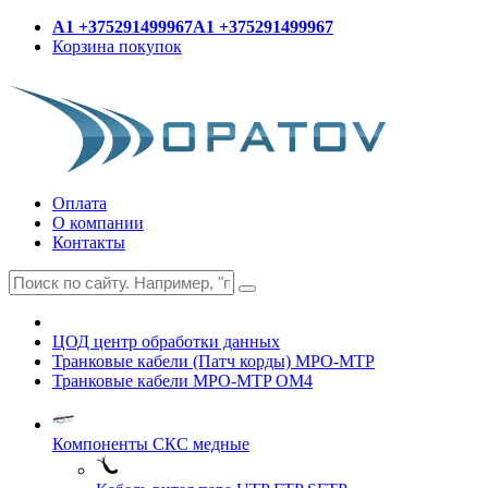
A1 +375291499967
A1 +375291499967
Корзина покупок
Оплата
О компании
Контакты
ЦОД центр обработки данных
Транковые кабели (Патч корды) MPO-MTP
Транковые кабели MPO-MTP OM4
Компоненты СКС медные