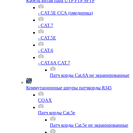
Кабель витая пара UTP FTP SFTP
- CAT.5E ССА (омедненка)
- CAT.7
- CAT.5E
- CAT.6
- CAT.6A CAT.7
Патч корды Cat.6A не экранированные
Коммутационные шнуры патчкорды RJ45
COAX
Патч корды Cat.5e
Патч корды Cat.5e не экранированные