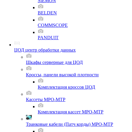
SIEMON
BELDEN
COMMSCOPE
PANDUIT
ЦОД центр обработки данных
Шкафы серверные для ЦОД
Кроссы, панели высокой плотности
Комплектация кроссов ЦОД
Кассеты MPO-MTP
Комплектация кассет MPO-MTP
Транковые кабели (Патч корды) MPO-MTP