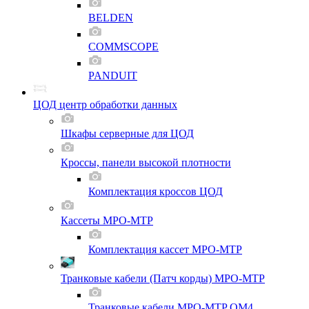
BELDEN
COMMSCOPE
PANDUIT
ЦОД центр обработки данных
Шкафы серверные для ЦОД
Кроссы, панели высокой плотности
Комплектация кроссов ЦОД
Кассеты MPO-MTP
Комплектация кассет MPO-MTP
Транковые кабели (Патч корды) MPO-MTP
Транковые кабели MPO-MTP OM4