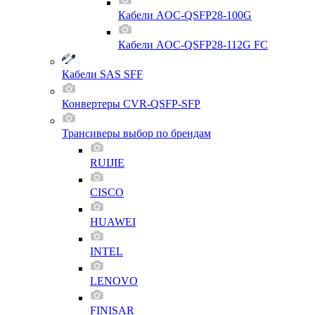
Кабели AOC-QSFP28-100G
Кабели AOC-QSFP28-112G FC
Кабели SAS SFF
Конвертеры CVR-QSFP-SFP
Трансиверы выбор по брендам
RUIJIE
CISCO
HUAWEI
INTEL
LENOVO
FINISAR