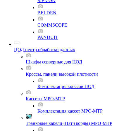
SIEMON
BELDEN
COMMSCOPE
PANDUIT
ЦОД центр обработки данных
Шкафы серверные для ЦОД
Кроссы, панели высокой плотности
Комплектация кроссов ЦОД
Кассеты MPO-MTP
Комплектация кассет MPO-MTP
Транковые кабели (Патч корды) MPO-MTP