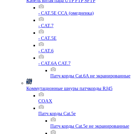
Кабель витая пара UTP FTP SFTP
- CAT.5E ССА (омедненка)
- CAT.7
- CAT.5E
- CAT.6
- CAT.6A CAT.7
Патч корды Cat.6A не экранированные
Коммутационные шнуры патчкорды RJ45
COAX
Патч корды Cat.5e
Патч корды Cat.5e не экранированные