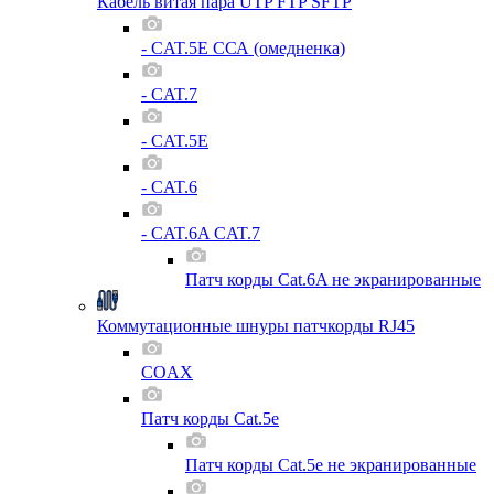
Кабель витая пара UTP FTP SFTP
- CAT.5E ССА (омедненка)
- CAT.7
- CAT.5E
- CAT.6
- CAT.6A CAT.7
Патч корды Cat.6A не экранированные
Коммутационные шнуры патчкорды RJ45
COAX
Патч корды Cat.5e
Патч корды Cat.5e не экранированные