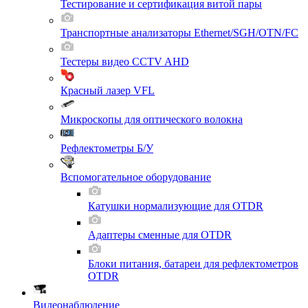
Тестирование и сертификация витой пары
Транспортные анализаторы Ethernet/SGH/OTN/FC
Тестеры видео CCTV AHD
Красный лазер VFL
Микроскопы для оптического волокна
Рефлектометры Б/У
Вспомогательное оборудование
Катушки нормализующие для OTDR
Адаптеры сменные для OTDR
Блоки питания, батареи для рефлектометров
OTDR
Видеонаблюдение