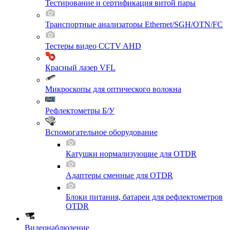
Тестирование и сертификация витой пары
Транспортные анализаторы Ethernet/SGH/OTN/FC
Тестеры видео CCTV AHD
Красный лазер VFL
Микроскопы для оптического волокна
Рефлектометры Б/У
Вспомогательное оборудование
Катушки нормализующие для OTDR
Адаптеры сменные для OTDR
Блоки питания, батареи для рефлектометров
OTDR
Видеонаблюдение