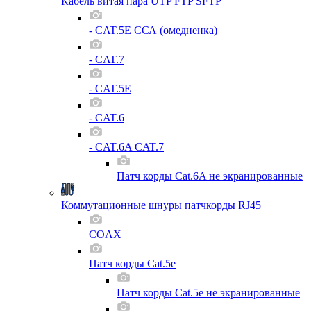
Кабель витая пара UTP FTP SFTP
- CAT.5E ССА (омедненка)
- CAT.7
- CAT.5E
- CAT.6
- CAT.6A CAT.7
Патч корды Cat.6A не экранированные
Коммутационные шнуры патчкорды RJ45
COAX
Патч корды Cat.5e
Патч корды Cat.5e не экранированные