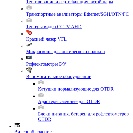
Тестирование и сертификация витой пары
Транспортные анализаторы Ethernet/SGH/OTN/FC
Тестеры видео CCTV AHD
Красный лазер VFL
Микроскопы для оптического волокна
Рефлектометры Б/У
Вспомогательное оборудование
Катушки нормализующие для OTDR
Адаптеры сменные для OTDR
Блоки питания, батареи для рефлектометров
OTDR
Видеонаблюдение