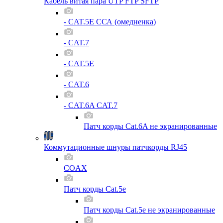
Кабель витая пара UTP FTP SFTP
- CAT.5E ССА (омедненка)
- CAT.7
- CAT.5E
- CAT.6
- CAT.6A CAT.7
Патч корды Cat.6A не экранированные
Коммутационные шнуры патчкорды RJ45
COAX
Патч корды Cat.5e
Патч корды Cat.5e не экранированные