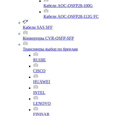
Кабели AOC-QSFP28-100G
Кабели AOC-QSFP28-112G FC
Кабели SAS SFF
Конвертеры CVR-QSFP-SFP
Трансиверы выбор по брендам
RUIJIE
CISCO
HUAWEI
INTEL
LENOVO
FINISAR