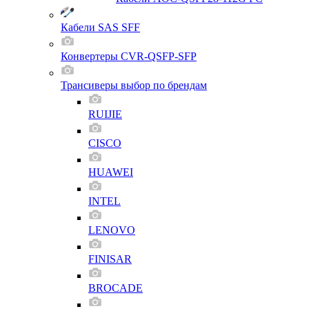
Кабели SAS SFF
Конвертеры CVR-QSFP-SFP
Трансиверы выбор по брендам
RUIJIE
CISCO
HUAWEI
INTEL
LENOVO
FINISAR
BROCADE