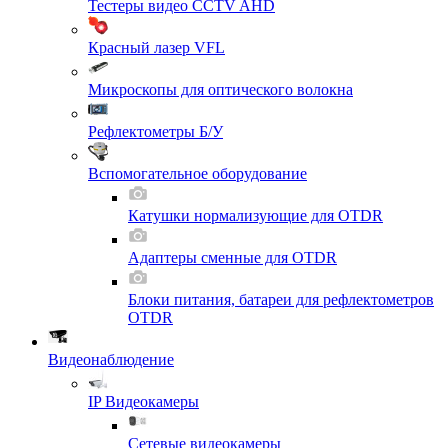
Тестеры видео CCTV AHD
Красный лазер VFL
Микроскопы для оптического волокна
Рефлектометры Б/У
Вспомогательное оборудование
Катушки нормализующие для OTDR
Адаптеры сменные для OTDR
Блоки питания, батареи для рефлектометров
OTDR
Видеонаблюдение
IP Видеокамеры
Сетевые видеокамеры