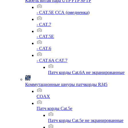
Кабель витая пара UTP FTP SFTP
- CAT.5E ССА (омедненка)
- CAT.7
- CAT.5E
- CAT.6
- CAT.6A CAT.7
Патч корды Cat.6A не экранированные
Коммутационные шнуры патчкорды RJ45
COAX
Патч корды Cat.5e
Патч корды Cat.5e не экранированные