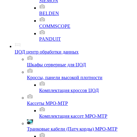
SIEMON
BELDEN
COMMSCOPE
PANDUIT
ЦОД центр обработки данных
Шкафы серверные для ЦОД
Кроссы, панели высокой плотности
Комплектация кроссов ЦОД
Кассеты MPO-MTP
Комплектация кассет MPO-MTP
Транковые кабели (Патч корды) MPO-MTP