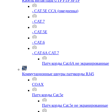
Кабель витая пара UTP FTP SFTP
- CAT.5E ССА (омедненка)
- CAT.7
- CAT.5E
- CAT.6
- CAT.6A CAT.7
Патч корды Cat.6A не экранированные
Коммутационные шнуры патчкорды RJ45
COAX
Патч корды Cat.5e
Патч корды Cat.5e не экранированные