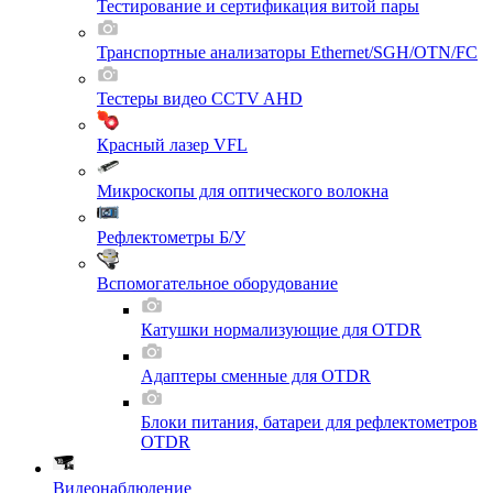
Тестирование и сертификация витой пары
Транспортные анализаторы Ethernet/SGH/OTN/FC
Тестеры видео CCTV AHD
Красный лазер VFL
Микроскопы для оптического волокна
Рефлектометры Б/У
Вспомогательное оборудование
Катушки нормализующие для OTDR
Адаптеры сменные для OTDR
Блоки питания, батареи для рефлектометров
OTDR
Видеонаблюдение