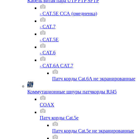
Кабель витая пара UTP FTP SFTP
- CAT.5E ССА (омедненка)
- CAT.7
- CAT.5E
- CAT.6
- CAT.6A CAT.7
Патч корды Cat.6A не экранированные
Коммутационные шнуры патчкорды RJ45
COAX
Патч корды Cat.5e
Патч корды Cat.5e не экранированные