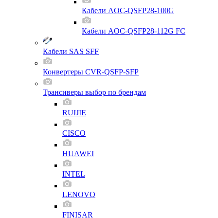
Кабели AOC-QSFP28-100G
Кабели AOC-QSFP28-112G FC
Кабели SAS SFF
Конвертеры CVR-QSFP-SFP
Трансиверы выбор по брендам
RUIJIE
CISCO
HUAWEI
INTEL
LENOVO
FINISAR