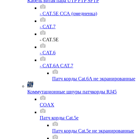
Кабель витая пара UTP FTP SFTP
- CAT.5E ССА (омедненка)
- CAT.7
- CAT.5E
- CAT.6
- CAT.6A CAT.7
Патч корды Cat.6A не экранированные
Коммутационные шнуры патчкорды RJ45
COAX
Патч корды Cat.5e
Патч корды Cat.5e не экранированные