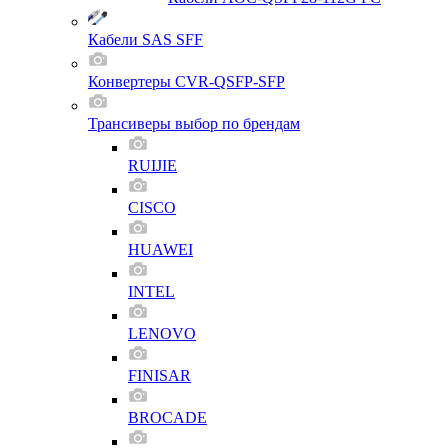
Кабели SAS SFF
Конвертеры CVR-QSFP-SFP
Трансиверы выбор по брендам
RUIJIE
CISCO
HUAWEI
INTEL
LENOVO
FINISAR
BROCADE