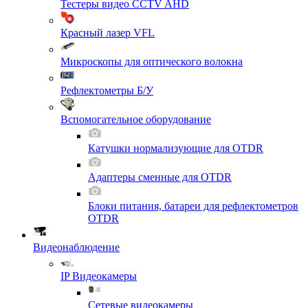
Тестеры видео CCTV AHD
Красный лазер VFL
Микроскопы для оптического волокна
Рефлектометры Б/У
Вспомогательное оборудование
Катушки нормализующие для OTDR
Адаптеры сменные для OTDR
Блоки питания, батареи для рефлектометров
OTDR
Видеонаблюдение
IP Видеокамеры
Сетевые видеокамеры