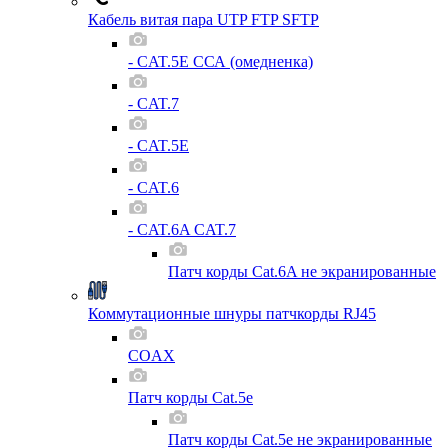
Кабель витая пара UTP FTP SFTP
- CAT.5E ССА (омедненка)
- CAT.7
- CAT.5E
- CAT.6
- CAT.6A CAT.7
Патч корды Cat.6A не экранированные
Коммутационные шнуры патчкорды RJ45
COAX
Патч корды Cat.5e
Патч корды Cat.5e не экранированные