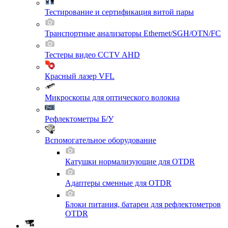
Тестирование и сертификация витой пары
Транспортные анализаторы Ethernet/SGH/OTN/FC
Тестеры видео CCTV AHD
Красный лазер VFL
Микроскопы для оптического волокна
Рефлектометры Б/У
Вспомогательное оборудование
Катушки нормализующие для OTDR
Адаптеры сменные для OTDR
Блоки питания, батареи для рефлектометров
OTDR