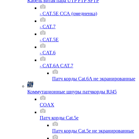
Кабель витая пара UTP FTP SFTP
- CAT.5E ССА (омедненка)
- CAT.7
- CAT.5E
- CAT.6
- CAT.6A CAT.7
Патч корды Cat.6A не экранированные
Коммутационные шнуры патчкорды RJ45
COAX
Патч корды Cat.5e
Патч корды Cat.5e не экранированные