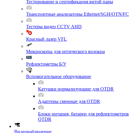
Тестирование и сертификация витой пары
Транспортные анализаторы Ethernet/SGH/OTN/FC
Тестеры видео CCTV AHD
Красный лазер VFL
Микроскопы для оптического волокна
Рефлектометры Б/У
Вспомогательное оборудование
Катушки нормализующие для OTDR
Адаптеры сменные для OTDR
Блоки питания, батареи для рефлектометров
OTDR
Видеонаблюдение