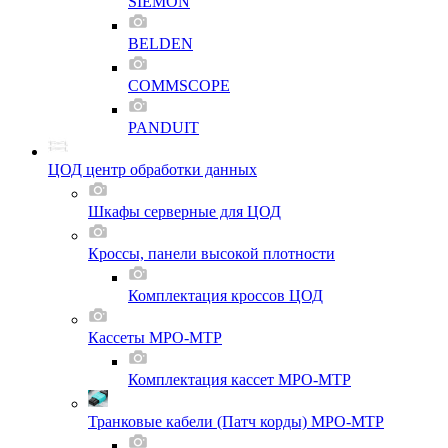
SIEMON
BELDEN
COMMSCOPE
PANDUIT
ЦОД центр обработки данных
Шкафы серверные для ЦОД
Кроссы, панели высокой плотности
Комплектация кроссов ЦОД
Кассеты MPO-MTP
Комплектация кассет MPO-MTP
Транковые кабели (Патч корды) MPO-MTP