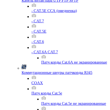
Кабель витая пара UTP FTP SFTP
- CAT.5E ССА (омедненка)
- CAT.7
- CAT.5E
- CAT.6
- CAT.6A CAT.7
Патч корды Cat.6A не экранированные
Коммутационные шнуры патчкорды RJ45
COAX
Патч корды Cat.5e
Патч корды Cat.5e не экранированные