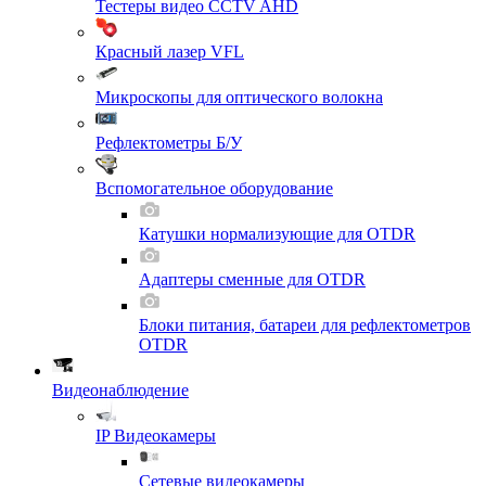
Тестеры видео CCTV AHD
Красный лазер VFL
Микроскопы для оптического волокна
Рефлектометры Б/У
Вспомогательное оборудование
Катушки нормализующие для OTDR
Адаптеры сменные для OTDR
Блоки питания, батареи для рефлектометров
OTDR
Видеонаблюдение
IP Видеокамеры
Сетевые видеокамеры