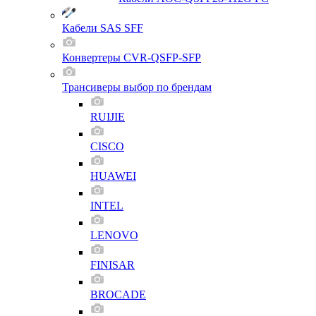
Кабели SAS SFF
Конвертеры CVR-QSFP-SFP
Трансиверы выбор по брендам
RUIJIE
CISCO
HUAWEI
INTEL
LENOVO
FINISAR
BROCADE