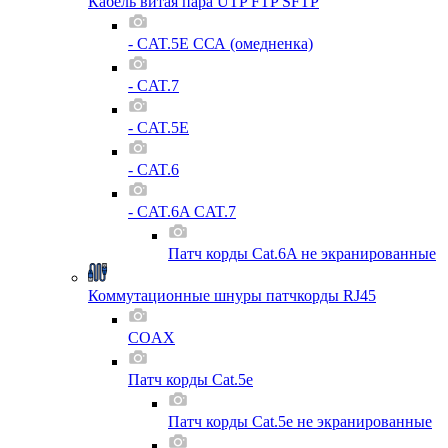
Кабель витая пара UTP FTP SFTP
- CAT.5E ССА (омедненка)
- CAT.7
- CAT.5E
- CAT.6
- CAT.6A CAT.7
Патч корды Cat.6A не экранированные
Коммутационные шнуры патчкорды RJ45
COAX
Патч корды Cat.5e
Патч корды Cat.5e не экранированные