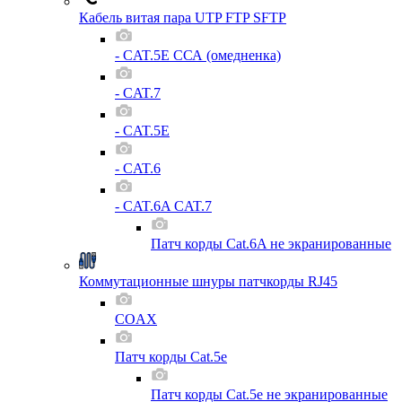
Кабель витая пара UTP FTP SFTP
- CAT.5E ССА (омедненка)
- CAT.7
- CAT.5E
- CAT.6
- CAT.6A CAT.7
Патч корды Cat.6A не экранированные
Коммутационные шнуры патчкорды RJ45
COAX
Патч корды Cat.5e
Патч корды Cat.5e не экранированные