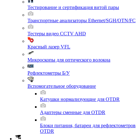
Тестирование и сертификация витой пары
Транспортные анализаторы Ethernet/SGH/OTN/FC
Тестеры видео CCTV AHD
Красный лазер VFL
Микроскопы для оптического волокна
Рефлектометры Б/У
Вспомогательное оборудование
Катушки нормализующие для OTDR
Адаптеры сменные для OTDR
Блоки питания, батареи для рефлектометров
OTDR