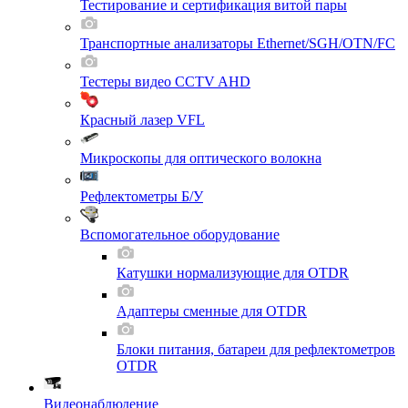
Тестирование и сертификация витой пары
Транспортные анализаторы Ethernet/SGH/OTN/FC
Тестеры видео CCTV AHD
Красный лазер VFL
Микроскопы для оптического волокна
Рефлектометры Б/У
Вспомогательное оборудование
Катушки нормализующие для OTDR
Адаптеры сменные для OTDR
Блоки питания, батареи для рефлектометров
OTDR
Видеонаблюдение