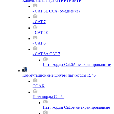
Кабель витая пара UTP FTP SFTP
- CAT.5E ССА (омедненка)
- CAT.7
- CAT.5E
- CAT.6
- CAT.6A CAT.7
Патч корды Cat.6A не экранированные
Коммутационные шнуры патчкорды RJ45
COAX
Патч корды Cat.5e
Патч корды Cat.5e не экранированные