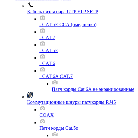
Кабель витая пара UTP FTP SFTP
- CAT.5E ССА (омедненка)
- CAT.7
- CAT.5E
- CAT.6
- CAT.6A CAT.7
Патч корды Cat.6A не экранированные
Коммутационные шнуры патчкорды RJ45
COAX
Патч корды Cat.5e