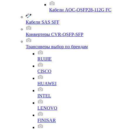
Кабели AOC-QSFP28-112G FC
Кабели SAS SFF
Конвертеры CVR-QSFP-SFP
Трансиверы выбор по брендам
RUIJIE
CISCO
HUAWEI
INTEL
LENOVO
FINISAR