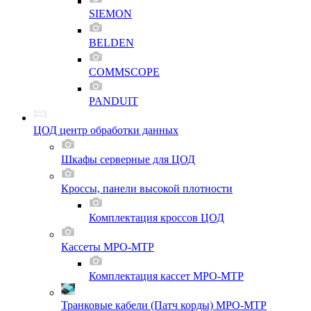
SIEMON
BELDEN
COMMSCOPE
PANDUIT
ЦОД центр обработки данных
Шкафы серверные для ЦОД
Кроссы, панели высокой плотности
Комплектация кроссов ЦОД
Кассеты MPO-MTP
Комплектация кассет MPO-MTP
Транковые кабели (Патч корды) MPO-MTP