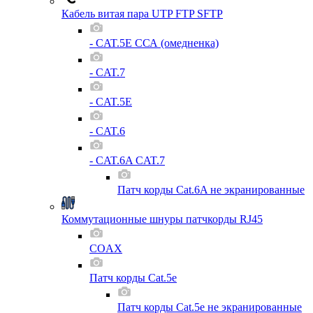
Кабель витая пара UTP FTP SFTP
- CAT.5E ССА (омедненка)
- CAT.7
- CAT.5E
- CAT.6
- CAT.6A CAT.7
Патч корды Cat.6A не экранированные
Коммутационные шнуры патчкорды RJ45
COAX
Патч корды Cat.5e
Патч корды Cat.5e не экранированные