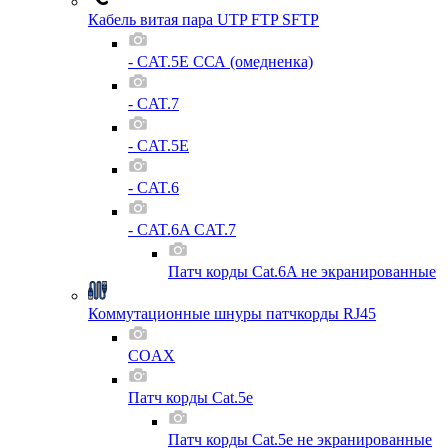
Кабель витая пара UTP FTP SFTP
- CAT.5E ССА (омедненка)
- CAT.7
- CAT.5E
- CAT.6
- CAT.6A CAT.7
Патч корды Cat.6A не экранированные
Коммутационные шнуры патчкорды RJ45
COAX
Патч корды Cat.5e
Патч корды Cat.5e не экранированные