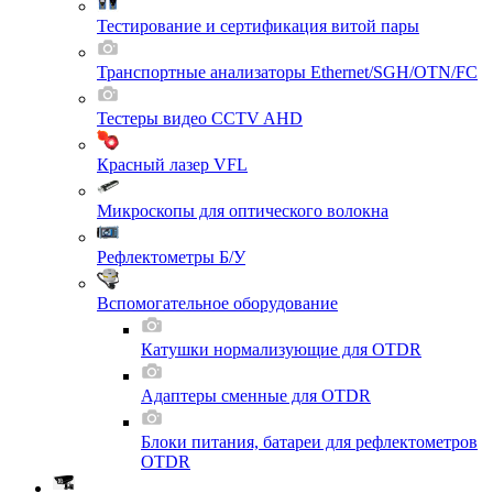
Тестирование и сертификация витой пары
Транспортные анализаторы Ethernet/SGH/OTN/FC
Тестеры видео CCTV AHD
Красный лазер VFL
Микроскопы для оптического волокна
Рефлектометры Б/У
Вспомогательное оборудование
Катушки нормализующие для OTDR
Адаптеры сменные для OTDR
Блоки питания, батареи для рефлектометров
OTDR