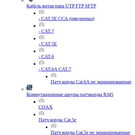
Кабель витая пара UTP FTP SFTP
- CAT.5E ССА (омедненка)
- CAT.7
- CAT.5E
- CAT.6
- CAT.6A CAT.7
Патч корды Cat.6A не экранированные
Коммутационные шнуры патчкорды RJ45
COAX
Патч корды Cat.5e
Патч корды Cat.5e не экранированные