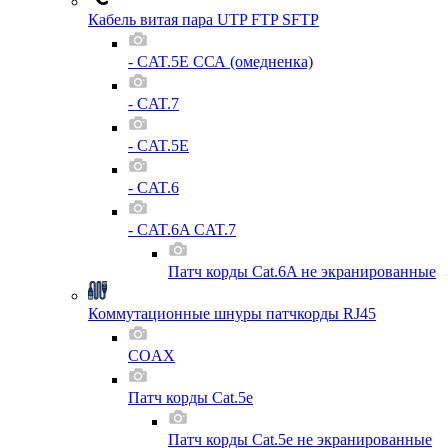
Кабель витая пара UTP FTP SFTP
- CAT.5E ССА (омедненка)
- CAT.7
- CAT.5E
- CAT.6
- CAT.6A CAT.7
Патч корды Cat.6A не экранированные
Коммутационные шнуры патчкорды RJ45
COAX
Патч корды Cat.5e
Патч корды Cat.5e не экранированные