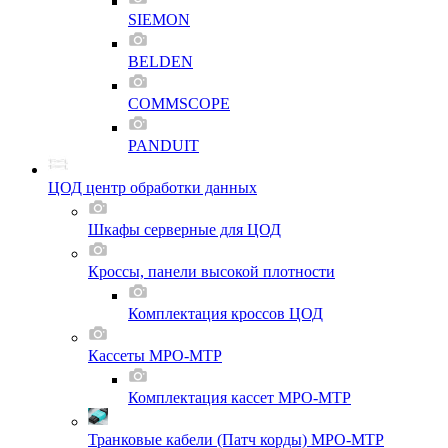
SIEMON
BELDEN
COMMSCOPE
PANDUIT
ЦОД центр обработки данных
Шкафы серверные для ЦОД
Кроссы, панели высокой плотности
Комплектация кроссов ЦОД
Кассеты MPO-MTP
Комплектация кассет MPO-MTP
Транковые кабели (Патч корды) MPO-MTP