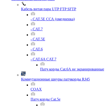
Кабель витая пара UTP FTP SFTP
- CAT.5E ССА (омедненка)
- CAT.7
- CAT.5E
- CAT.6
- CAT.6A CAT.7
Патч корды Cat.6A не экранированные
Коммутационные шнуры патчкорды RJ45
COAX
Патч корды Cat.5e