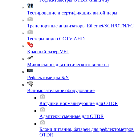
Тестирование и сертификация витой пары
Транспортные анализаторы Ethernet/SGH/OTN/FC
Тестеры видео CCTV AHD
Красный лазер VFL
Микроскопы для оптического волокна
Рефлектометры Б/У
Вспомогательное оборудование
Катушки нормализующие для OTDR
Адаптеры сменные для OTDR
Блоки питания, батареи для рефлектометров
OTDR