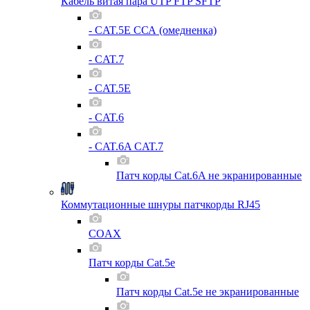
Кабель витая пара UTP FTP SFTP
- CAT.5E ССА (омедненка)
- CAT.7
- CAT.5E
- CAT.6
- CAT.6A CAT.7
Патч корды Cat.6A не экранированные
Коммутационные шнуры патчкорды RJ45
COAX
Патч корды Cat.5e
Патч корды Cat.5e не экранированные