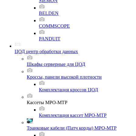
SIEMON
BELDEN
COMMSCOPE
PANDUIT
ЦОД центр обработки данных
Шкафы серверные для ЦОД
Кроссы, панели высокой плотности
Комплектация кроссов ЦОД
Кассеты MPO-MTP
Комплектация кассет MPO-MTP
Транковые кабели (Патч корды) MPO-MTP