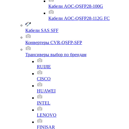
Кабели AOC-QSFP28-100G
Кабели AOC-QSFP28-112G FC
Кабели SAS SFF
Конвертеры CVR-QSFP-SFP
Трансиверы выбор по брендам
RUIJIE
CISCO
HUAWEI
INTEL
LENOVO
FINISAR